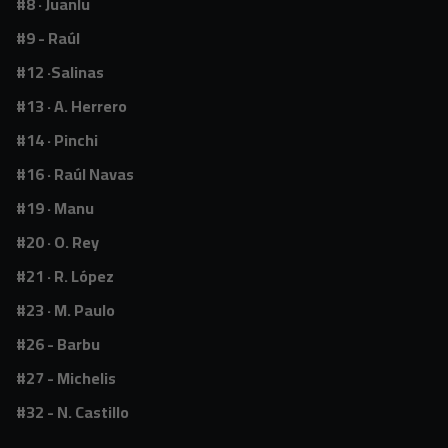
#8 · Juanlu
#9 - Raúl
#12 ·Salinas
#13 · A. Herrero
#14 · Pinchi
#16 · Raúl Navas
#19 · Manu
#20 · O. Rey
#21 · R. López
#23 · M. Paulo
#26 - Barbu
#27 - Michelis
#32 - N. Castillo