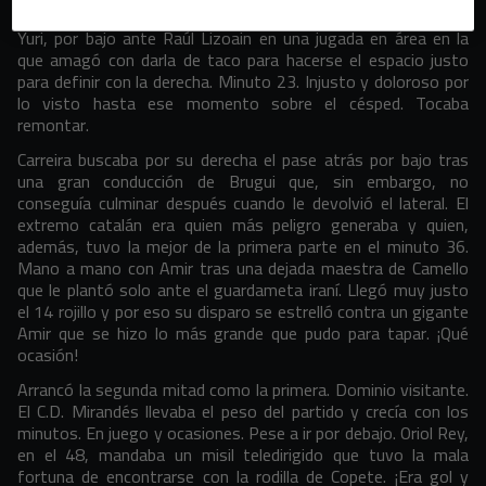
fue la S.D. Ponferradina quien, en la primera que llegó, mató.
Yuri, por bajo ante Raúl Lizoain en una jugada en área en la
que amagó con darla de taco para hacerse el espacio justo
para definir con la derecha. Minuto 23. Injusto y doloroso por
lo visto hasta ese momento sobre el césped. Tocaba
remontar.
Carreira buscaba por su derecha el pase atrás por bajo tras
una gran conducción de Brugui que, sin embargo, no
conseguía culminar después cuando le devolvió el lateral. El
extremo catalán era quien más peligro generaba y quien,
además, tuvo la mejor de la primera parte en el minuto 36.
Mano a mano con Amir tras una dejada maestra de Camello
que le plantó solo ante el guardameta iraní. Llegó muy justo
el 14 rojillo y por eso su disparo se estrelló contra un gigante
Amir que se hizo lo más grande que pudo para tapar. ¡Qué
ocasión!
Arrancó la segunda mitad como la primera. Dominio visitante.
El C.D. Mirandés llevaba el peso del partido y crecía con los
minutos. En juego y ocasiones. Pese a ir por debajo. Oriol Rey,
en el 48, mandaba un misil teledirigido que tuvo la mala
fortuna de encontrarse con la rodilla de Copete. ¡Era gol y