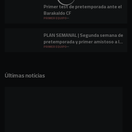
Primer test de pretemporada ante el
Barakaldo CF
PRIMER EQUIPO
PLAN SEMANAL | Segunda semana de
pretemporada y primer amistoso a la
vista
PRIMER EQUIPO
Últimas noticias