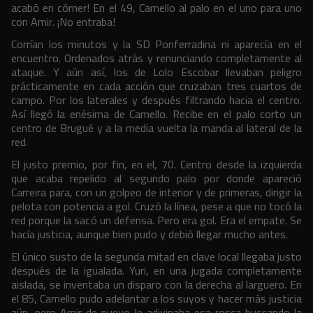
acabó en córner! En el 49, Camello al palo en el uno para uno
con Amir. ¡No entraba!
Corrían los minutos y la SD Ponferradina ni aparecía en el
encuentro. Ordenados atrás y renunciando completamente al
ataque. Y aún así, los de Lolo Escobar llevaban peligro
prácticamente en cada acción que cruzaban tres cuartos de
campo. Por los laterales y después filtrando hacia el centro.
Así llegó la enésima de Camello. Recibe en el palo corto un
centro de Brugué y a la media vuelta la manda al lateral de la
red.
El justo premio, por fin, en el, 70. Centro desde la izquierda
que acaba repelido al segundo palo por donde apareció
Carreira para, con un golpeo de interior y de primeras, dirigir la
pelota con potencia a gol. Cruzó la línea, pese a que no tocó la
red porque la sacó un defensa. Pero era gol. Era el empate. Se
hacía justicia, aunque bien pudo y debió llegar mucho antes.
El único susto de la segunda mitad en clave local llegaba justo
después de la igualada. Yuri, en una jugada completamente
aislada, se inventaba un disparo con la derecha al larguero. En
el 85, Camello pudo adelantar a los suyos y hacer más justicia
aún, pero Amir de nuevo le adivinaba esa rosca buscando la