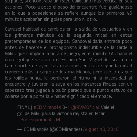
su parte, sí encontraba un Rayo Vallecano más vertical en sus
acciones. Poco a poco el peso del encuentro fue igualándose
en lo que a posesiones se refiere aunque los primeros 45
minutos acabarían sin goles para uno ni otro.
Carrusel habitual de cambios en la salida de vestuarios y en
los primeros minutos de la segunda mitad en estas
pretemporadas de los equipos, Sandoval daría entrada poco
antes de hacerse el protagonista indiscutible de la tarde a
Miku, que cumplida la hora de juego, en el minuto 65, haría el
único gol que se vio en el Estadio San Miguel de Íscar en la
tarde noche de ayer. Las ocasiones en esta segunda mitad
corrieron más a cargo de los madrileños, pero cierto es que
los rojillos nunca le perdieron el ritmo ni la intensidad al
encuentro y tuvieron la suya en los instantes finales con un
cabezazo tras jugada a balón parado que a punto estuvo de
colarse por la portería y haber significado el empate.
FINAL |
#CDMirandés
0-1
@RVMOficial
. Vale el
gol de Miku para la victoria rayista en Íscar
#PretemporadaCDM
— CDMirandés (@CDMirandes)
August 10, 2016