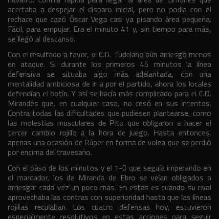
acertaba a despejar el disparo inicial, pero no podía con el
rechace que cazó Óscar Vega casi ya pisando área pequeña.
Fácil, para empujar. Era el minuto 41 y, sin tiempo para más,
se llegó al descanso.
Con el resultado a favor, el C.D. Tudelano aún arriesgó menos
en ataque. Si durante los primeros 45 minutos la línea
defensiva se situaba algo más adelantada, con una
mentalidad ambiciosa de ir a por el partido, ahora los locales
defendían el botín. Y así se hacía más complicado para el C.D.
Mirandés que, en cualquier caso, no cesó en sus intentos.
Contra todas las dificultades que pudiesen plantearse, como
las molestias musculares de Pito que obligaron a hacer el
tercer cambio rojillo a la hora de juego. Hasta entonces,
apenas una ocasión de Rúper en forma de volea que se perdió
por encima del travesaño.
Con el paso de los minutos y el 1-0 que seguía imperando en
el marcador, los de Miranda de Ebro se veían obligados a
arriesgar cada vez un poco más. En estas es cuando su rival
aprovechaba las contras con superioridad hasta que las líneas
rojillas reculaban. Los cuatro defensas hoy, estuvieron
especialmente resolutivos en estas acciones para seguir