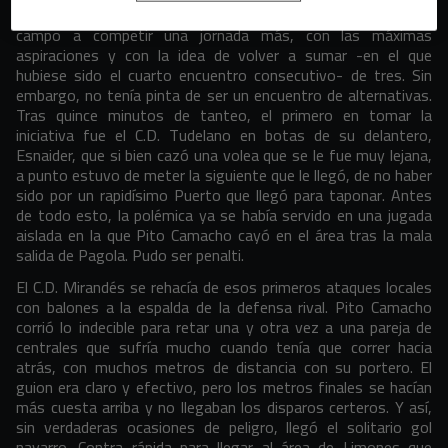
poder pensar en el equipo de Tudela. Sin excusas, salieron al
campo a competir una jornada más, con las máximas
aspiraciones y con la idea de volver a sumar -en el que
hubiese sido el cuarto encuentro consecutivo- de tres. Sin
embargo, no tenía pinta de ser un encuentro de alternativas.
Tras quince minutos de tanteo, el primero en tomar la
iniciativa fue el C.D. Tudelano en botas de su delantero,
Esnaider, que si bien cazó una volea que se le fue muy lejana,
a punto estuvo de meter la siguiente que le llegó, de no haber
sido por un rapidísimo Puerto que llegó para taponar. Antes
de todo esto, la polémica ya se había servido en una jugada
aislada en la que Pito Camacho cayó en el área tras la mala
salida de Pagola. Pudo ser penalti.
El C.D. Mirandés se rehacía de esos primeros ataques locales
con balones a la espalda de la defensa rival. Pito Camacho
corrió lo indecible para retar una y otra vez a una pareja de
centrales que sufría mucho cuando tenía que correr hacia
atrás, con muchos metros de distancia con su portero. El
guion era claro y efectivo, pero los metros finales se hacían
más cuesta arriba y no llegaban los disparos certeros. Y así,
sin verdaderas ocasiones de peligro, llegó el solitario gol
navarro. Contra rápida para llegar al área de Limones que