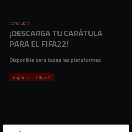
Skip to main content
ACTUALIDAD
¡DESCARGA TU CARÁTULA
PARA EL FIFA22!
Disponible para todas las plataformas
eSports
FIFA21