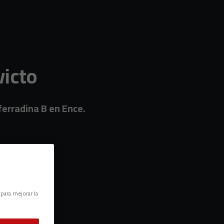
victo
nferradina B en Ence.
 para mejorar la