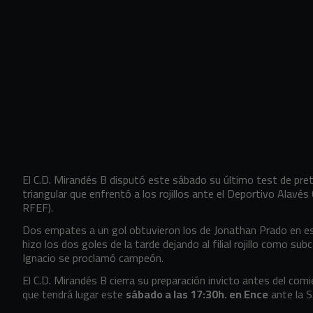
El C.D. Mirandés B disputó este sábado su último test de pre
triangular que enfrentó a los rojillos ante el Deportivo Alavés 
RFEF).
Dos empates a un gol obtuvieron los de Jonathan Prado en es
hizo los dos goles de la tarde dejando al filial rojillo como su
Ignacio se proclamó campeón.
El C.D. Mirandés B cierra su preparación invicto antes del comi
que tendrá lugar este
sábado a las 17:30h. en Ence
ante la S