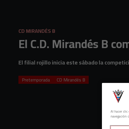
Skip to main content
CD MIRANDÉS B
El C.D. Mirandés B co
El filial rojillo inicia este sábado la compet
Pretemporada
CD Mirandés B
Al hacer cli
navegación d