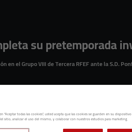
mpleta su pretemporada in
ición en el Grupo VIII de Tercera RFEF ante la S.D. Po
c en “Aceptar todas las cookies”, usted acepta que las cookies se guarden en su dispositivo
el sitio, analizar el uso del mismo, y colaborar con nuestros estudios para marketing.