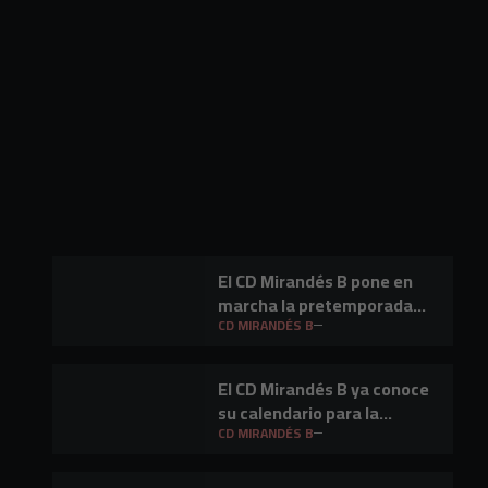
El CD Mirandés B pone en
marcha la pretemporada
2026/27
CD MIRANDÉS B
El CD Mirandés B ya conoce
su calendario para la
temporada 26/27
CD MIRANDÉS B