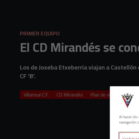
Skip to main content
PRIMER EQUIPO
El CD Mirandés se con
Los de Joseba Etxeberria viajan a Castellón 
CF ‘B’.
Villarreal C.F.
CD Mirandés
Plan de viaje
Concen
Al hacer cli
navegación d
Configura