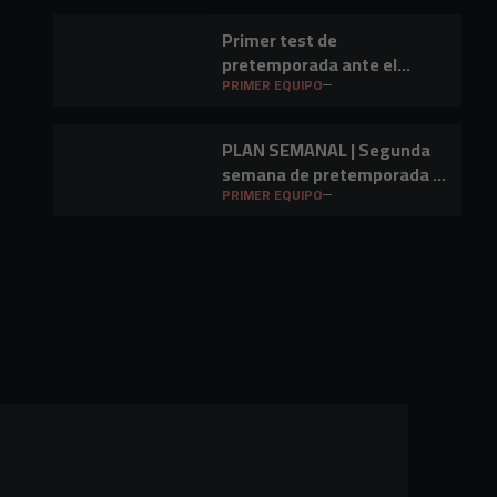
Primer test de
pretemporada ante el
Barakaldo CF
PRIMER EQUIPO
PLAN SEMANAL | Segunda
semana de pretemporada y
primer amistoso a la vista
PRIMER EQUIPO