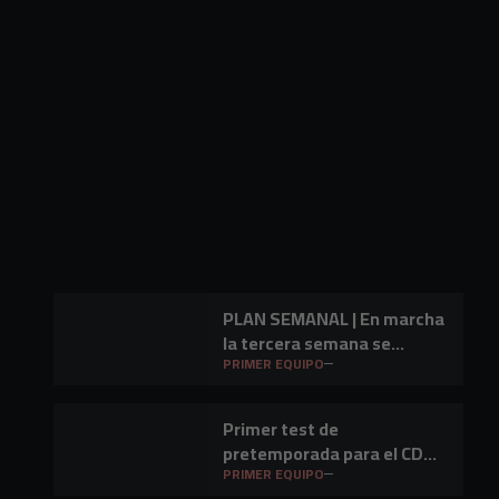
PLAN SEMANAL | En marcha
la tercera semana se
preparación
PRIMER EQUIPO
Primer test de
pretemporada para el CD
Mirandés en Lasesarre
PRIMER EQUIPO