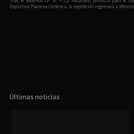
Tras el Villarreal CF ‘B’ – CD Mirandés, previsto para el s
Deportiva Pamesa Cerámica, la expedición regresará a Mirand
Últimas noticias