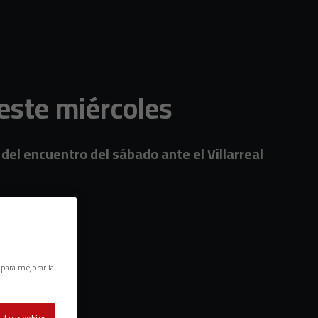
este miércoles
 del encuentro del sábado ante el Villarreal
 para mejorar la
 las cookies