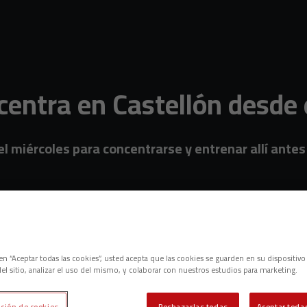
centra en Castellón desde 
el miércoles para concentrarse y entrenar allí antes
tración
c en “Aceptar todas las cookies”, usted acepta que las cookies se guarden en su dispositivo
el sitio, analizar el uso del mismo, y colaborar con nuestros estudios para marketing.
ción de cookies
Rechazarlas todas
Aceptar todas