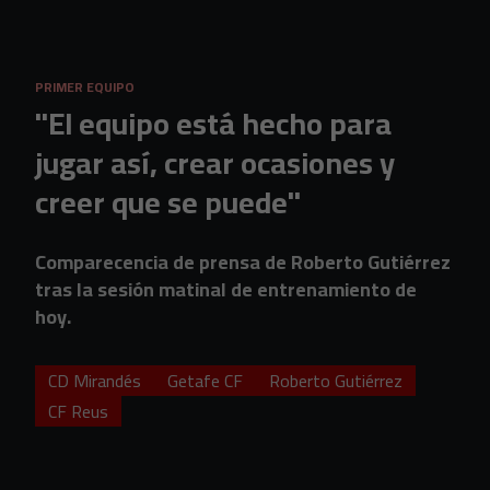
Skip to main content
PRIMER EQUIPO
"El equipo está hecho para
jugar así, crear ocasiones y
creer que se puede"
Comparecencia de prensa de Roberto Gutiérrez
tras la sesión matinal de entrenamiento de
hoy.
CD Mirandés
Getafe CF
Roberto Gutiérrez
CF Reus