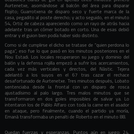
Aurtenetxe, asomándose al balcón del área para disparar
flojito; Guarrotxena de disparo seco y fuerte marca de la
casa, pegadito al poste derecho; y acto seguido, en el minuto
54, Ortiz de cabeza apareciendo como un rayo de atrás hacia
adelante tras un córner botado en corto. Una de esas debió
entrar y el guion bien podía haber sido distinto.
Como si de cumplirse el dicho se tratase de “quien perdona lo
paga”, eso fue lo que pasó en los minutos posteriores en el
Nou Estadi. Los locales recuperaron su juego y dominio del
balón y la defensa rojilla empezó a sufrir los acercamientos,
cada vez más verticales y directos, del Nástic. Tejera
adelantó a los suyos en el 67 tras cazar el rechace
desafortunado de Aurtenetxe. Tres minutos después, Lobato
sentenciaba desde la frontal con un disparo de rosca
ajustadísimo al palo largo. Tres malos minutos que se
transformaron en dos goles imposibles de salvar ya. Lo
intentaron los de Pablo Alfaro con toda la carne en el asador
en ataque, pero finalmente, cuando el partido ya moría,
Emaná transformaba un penalti de Roberto en el minuto 88.
Quedan fuerzas y esperanzas. Puntos aún en juego: 24.