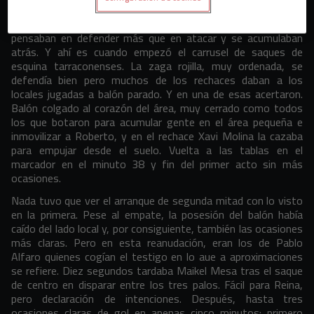
poco los locales ganaban terreno a los mirandeses, que
inconscientemente y viéndose por delante en el marcador,
pensaban en defender más que en atacar y se acumulaban
atrás. Y ahí es cuando empezó el carrusel de saques de
esquina tarraconenses. La zaga rojilla, muy ordenada, se
defendía bien pero muchos de los rechaces daban a los
locales jugadas a balón parado. Y en una de esas acertaron.
Balón colgado al corazón del área, muy cerrado como todos
los que botaron para acumular gente en el área pequeña e
inmovilizar a Roberto, y en el rechace Xavi Molina la cazaba
para empujar desde el suelo. Vuelta a las tablas en el
marcador en el minuto 38 y fin del primer acto sin más
ocasiones.
Nada tuvo que ver el arranque de segunda mitad con lo visto
en la primera. Pese al empate, la posesión del balón había
caído del lado local y, por consiguiente, también las ocasiones
más claras. Pero en esta reanudación, eran los de Pablo
Alfaro quienes cogían el testigo en lo aue a aproximaciones
se refiere. Diez segundos tardaba Maikel Mesa tras el saque
de centro en disparar entre los tres palos. Fácil para Reina,
pero declaración de intenciones. Después, hasta tres
ocasiones claras de gol en apenas cinco minutos: primero