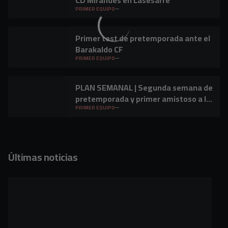
CD Mirandés en Lasesarre
PRIMER EQUIPO
Primer test de pretemporada ante el
Barakaldo CF
PRIMER EQUIPO
PLAN SEMANAL | Segunda semana de
pretemporada y primer amistoso a la
vista
PRIMER EQUIPO
Últimas noticias