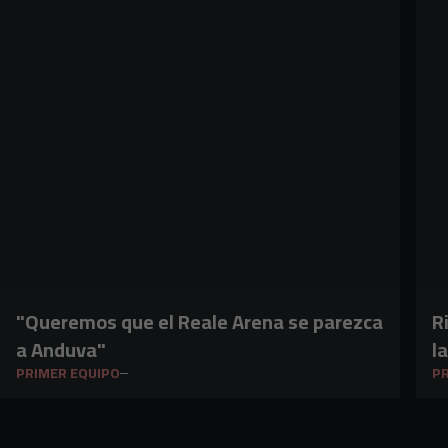
"Queremos que el Reale Arena se parezca
R
a Anduva"
l
PRIMER EQUIPO
PR