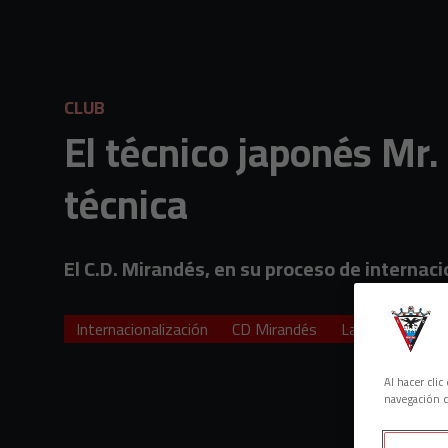
Skip to main content
CLUB
El técnico japonés Mr. 
técnica
El C.D. Mirandés, en su proceso de internaci
Internacionalización
CD Mirandés
LaLiga
Japón
Al hacer cli
navegación d