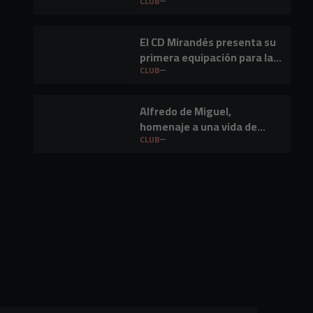
temporada 2026-27
CLUB
El CD Mirandés presenta su
primera equipación para la
temporada 2026/27
CLUB
Alfredo de Miguel,
homenaje a una vida de
empresario en Miranda de
CLUB
Ebro