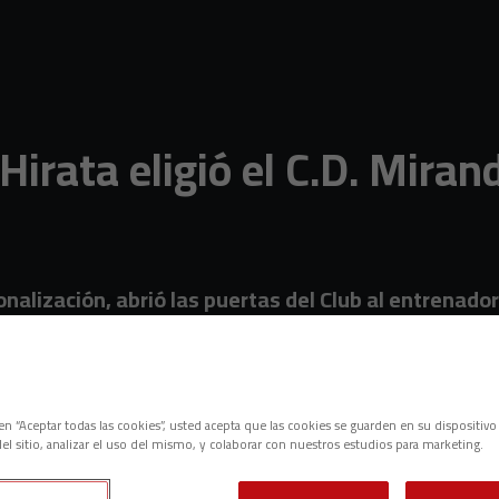
Hirata eligió el C.D. Miran
onalización, abrió las puertas del Club al entrenado
c en “Aceptar todas las cookies”, usted acepta que las cookies se guarden en su dispositivo
el sitio, analizar el uso del mismo, y colaborar con nuestros estudios para marketing.