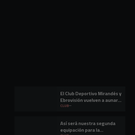
El Club Deportivo Mirandés y
Ebrovisión vuelven a aunar
fútbol y música en Miranda
CLUB
de Ebro
Así será nuestra segunda
equipación para la