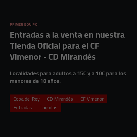
Skip to main content
PRIMER EQUIPO
Entradas a la venta en nuestra
Tienda Oficial para el CF
Vimenor - CD Mirandés
Localidades para adultos a 15€ y a 10€ para los
menores de 18 años.
Copa del Rey
CD Mirandés
CF Vimenor
Entradas
Taquillas