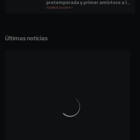
pretemporada y primer amistoso a la
vista
PRIMER EQUIPO
Últimas noticias