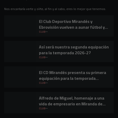
Nos encantaría verte y oírte, al fin y al cabo, eres lo mejor que tenemos.
El Club Deportivo Mirandés y
Ebrovisión vuelven a aunar fútbol y
música en Miranda de Ebro
CLUB
Así será nuestra segunda equipación
para la temporada 2026-27
CLUB
El CD Mirandés presenta su primera
equipación para la temporada
2026/27
CLUB
Alfredo de Miguel, homenaje a una
vida de empresario en Miranda de
Ebro
CLUB