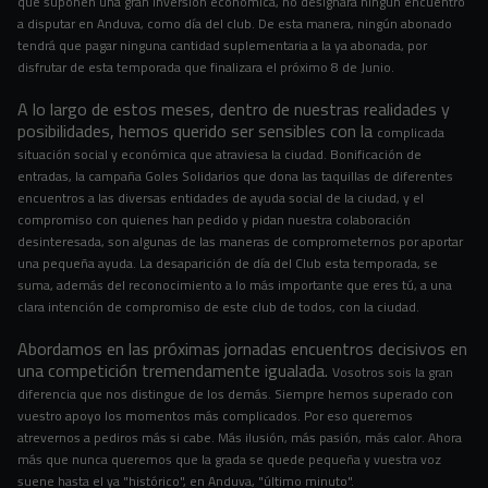
que suponen una gran inversión económica, no designará ningún encuentro
a disputar en Anduva,
como día del club. De esta manera, ningún abonado
tendrá que pagar ninguna cantidad suplementaria a la ya abonada,
por
disfrutar de esta temporada que finalizara el próximo 8 de Junio.
A lo largo de estos meses, dentro de nuestras realidades y
posibilidades, hemos querido ser sensibles con la
complicada
situación social y económica que atraviesa la ciudad. Bonificación de
entradas, la campaña Goles Solidarios
que dona las taquillas de diferentes
encuentros a las diversas entidades de ayuda social de la ciudad, y el
compromiso
con quienes han pedido y pidan nuestra colaboración
desinteresada, son algunas de las maneras de comprometernos
por aportar
una pequeña ayuda. La desaparición de día del Club esta temporada, se
suma, además del reconocimiento a
lo más importante que eres tú, a una
clara intención de compromiso de este club de todos, con la ciudad.
Abordamos en las próximas jornadas encuentros decisivos en
una competición tremendamente igualada.
Vosotros sois la gran
diferencia que nos distingue de los demás. Siempre hemos superado con
vuestro apoyo los
momentos más complicados. Por eso queremos
atrevernos a pediros más si cabe. Más ilusión, más pasión, más calor.
Ahora
más que nunca queremos que la grada se quede pequeña y vuestra voz
suene hasta el ya "histórico", en Anduva,
"último minuto".