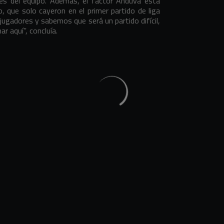
es del equipo. Además, el factor Anduva está
, que solo cayeron en el primer partido de liga
jugadores y sabemos que será un partido difícil,
r aquí”, concluía.