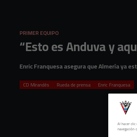
Skip to main content
PRIMER EQUIPO
“Esto es Anduva y aquí
Enric Franquesa asegura que Almería ya está
CD Mirandés
Rueda de prensa
Enric Franquesa
Al hacer cli
navegación d