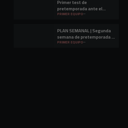
Primer test de
pretemporada ante el
Barakaldo CF
PRIMER EQUIPO
PLAN SEMANAL | Segunda
semana de pretemporada y
primer amistoso a la vista
PRIMER EQUIPO