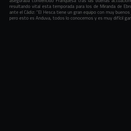
aseguraba convencido Franquesa tras las buenas actuacion
resultando vital esta temporada para los de Miranda de Ebro
ante el Cádiz: “El Hesca tiene un gran equipo con muy buenos 
pero esto es Anduva, todos lo conocemos y es muy difícil gana