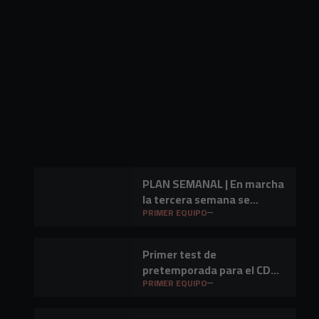
PLAN SEMANAL | En marcha
la tercera semana se
preparación
PRIMER EQUIPO
Primer test de
pretemporada para el CD
Mirandés en Lasesarre
PRIMER EQUIPO