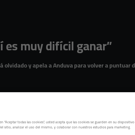
 es muy difícil ganar”
 olvidado y apela a Anduva para volver a puntuar de
c en “Aceptar todas las cookies”, usted acepta que las cookies se guarden en su dispositivo
el sitio, analizar el uso del mismo, y colaborar con nuestros estudios para marketing.