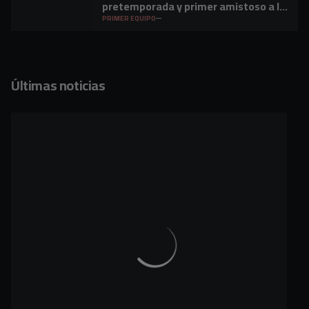
pretemporada y primer amistoso a la
vista
PRIMER EQUIPO
Últimas noticias