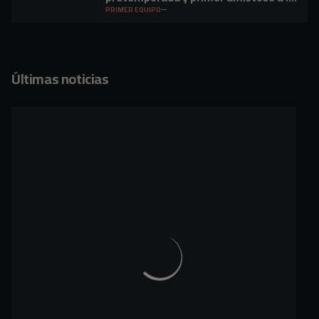
vista
PRIMER EQUIPO
Últimas noticias