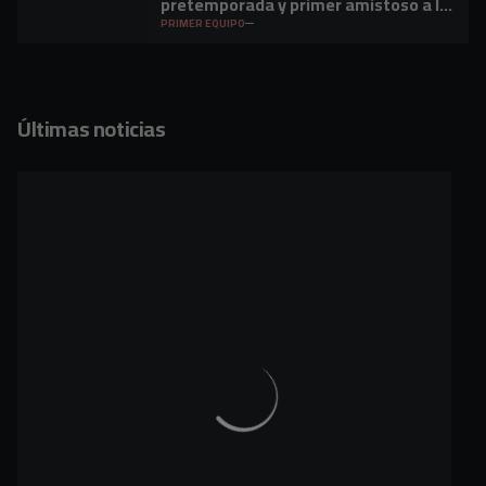
pretemporada y primer amistoso a la
vista
PRIMER EQUIPO
Últimas noticias