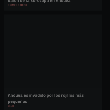
balón de la Eurocopa en Anduva
PRIMER EQUIPO
Anduva es invadido por los rojillos más
pequeños
CLUB