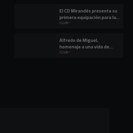
El CD Mirandés presenta su
primera equipación para la
temporada 2026/27
CLUB
Alfredo de Miguel,
homenaje a una vida de
empresario en Miranda de
CLUB
Ebro