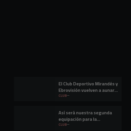
El Club Deportivo Mirandés y
Ebrovisión vuelven a aunar
fútbol y música en Miranda
CLUB
de Ebro
Así será nuestra segunda
equipación para la
temporada 2026-27
CLUB