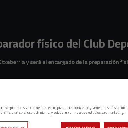
parador físico del Club De
 Etxeberria y será el encargado de la preparación f
dor físico
c en “Aceptar todas las cookies”, usted acepta que las cookies se guarden en su dispositivo
el sitio, analizar el uso del mismo, y colaborar con nuestros estudios para marketing.
ción de cookies
Rechazarlas todas
Aceptar todas