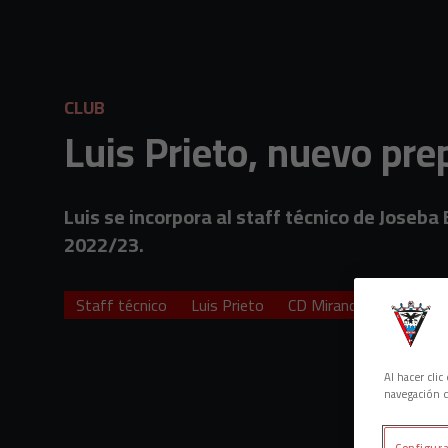
Skip to main content
CLUB
Luis Prieto, nuevo pre
Luis se incorpora al staff técnico de Joseba
2022/23.
Staff técnico
Luis Prieto
CD Mirandés
Prepara
Al hacer cli
navegación d
Configura