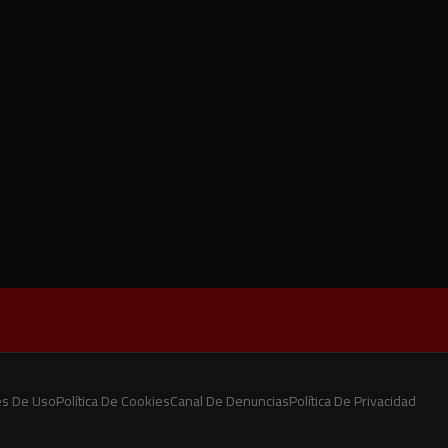
es De Uso
Política De Cookies
Canal De Denuncias
Política De Privacidad