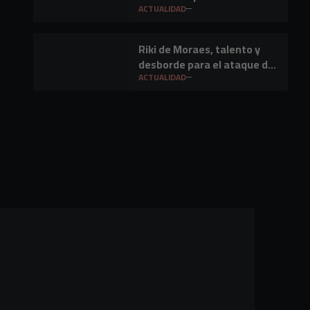
ACTUALIDAD
Riki de Moraes, talento y
desborde para el ataque del
Club Deportivo Mirandés
ACTUALIDAD