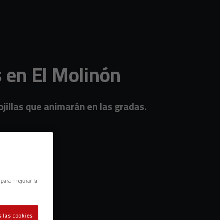
 en El Molinón
ojillas que animarán en las gradas.
 para mejorar la
 las cookies