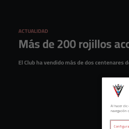
Skip to main content
ACTUALIDAD
Más de 200 rojillos a
El Club ha vendido más de dos centenares de
Al hacer cli
navegación d
Configura