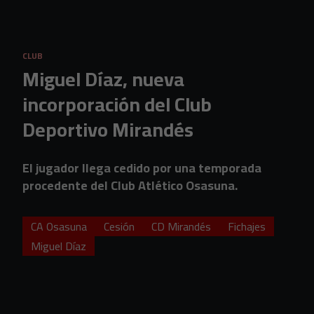
Skip to main content
CLUB
Miguel Díaz, nueva
incorporación del Club
Deportivo Mirandés
El jugador llega cedido por una temporada
procedente del Club Atlético Osasuna.
CA Osasuna
Cesión
CD Mirandés
Fichajes
Miguel Díaz