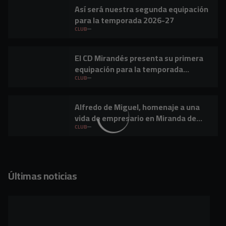
Así será nuestra segunda equipación
para la temporada 2026-27
CLUB
El CD Mirandés presenta su primera
equipación para la temporada
2026/27
CLUB
Alfredo de Miguel, homenaje a una
vida de empresario en Miranda de
Ebro
CLUB
Últimas noticias