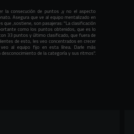
er la consecución de puntos ,y no el aspecto
nato. Asegura que ve al equipo mentalizado en
es que ,sostiene, son pasajeras: "La clasificación
mportante como los puntos obtenidos, que es lo
con 33 puntos y último clasificado, que fuera de
dientes de esto, les veo concentrados en crecer
veo al equipo fijo en esta línea. Darle más
un desconocimiento de la categoría y sus ritmos".