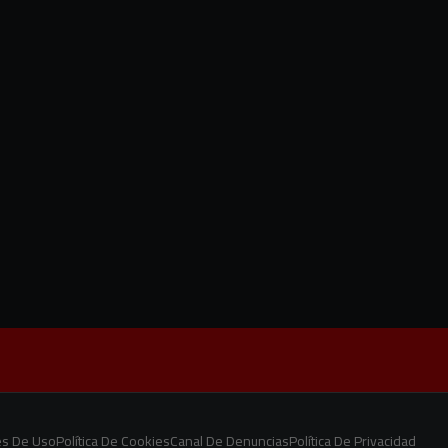
es De Uso
Política De Cookies
Canal De Denuncias
Política De Privacidad