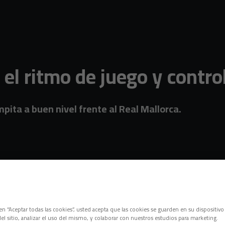
l ritmo de juego y control
mpita a buen nivel frente al Real Mallorca.
c en “Aceptar todas las cookies”, usted acepta que las cookies se guarden en su dispositivo
el sitio, analizar el uso del mismo, y colaborar con nuestros estudios para marketing.