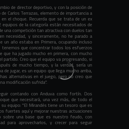
mbio de director deportivo, y con la posición de
cio de Carlos Terrazas, elemento de importancia a
n en el choque. Recuerda que se trata de un ex
 22 equipos de la categoría están necesitados de
 de una competición tan atractiva con duelos tan
en necesidad, y sinceramente, no he parado a
ace un año estaba en Primera, ocupando incluso
a, tenemos que concentrar todos los esfuerzos
nte que ha jugado mucho en primera, con mucho
 partido. Creo que el equipo va progresando, si
pués de mucho tiempo, y la verdad, sería un
 de jugar, es un equipo que llega mucho arriba,
as alternativas en el juego, pero no creo que
na modificación sufrida".
eguir contando con Anduva como fortín. Dos
oque que necesitará, una vez más, de todo el
 su equipo: "El Mirandés tiene un tesoro que es
s fuertes aquí y mejorar nuestras actuaciones
llo sobre una base que es nuestro feudo, con
 para aprovecharlos, y crecer para seguir