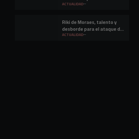
ACTUALIDAD
Riki de Moraes, talento y
desborde para el ataque del
Club Deportivo Mirandés
ACTUALIDAD