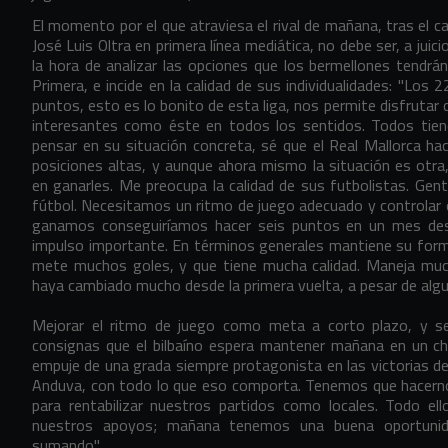
El momento por el que atraviesa el rival de mañana, tras el ca
José Luis Oltra en primera línea mediática, no debe ser, a jui
la hora de analizar las opciones que los bermellones tendrá
Primera, e incide en la calidad de sus individualidades: "Los
puntos, esto es lo bonito de esta liga, nos permite disfrutar
interesantes como éste en todos los sentidos. Todos tien
pensar en su situación concreta, sé que el Real Mallorca h
posiciones altas, y aunque ahora mismo la situación es otr
en ganarles. Me preocupa la calidad de sus futbolistas. Ge
fútbol. Necesitamos un ritmo de juego adecuado y controlar el
ganamos conseguiríamos hacer seis puntos en un mes des
impulso importante. En términos generales mantiene su forma
mete muchos goles, y que tiene mucha calidad. Maneja much
haya cambiado mucho desde la primera vuelta, a pesar de algu
Mejorar el ritmo de juego como meta a corto plazo, y s
consignas que el bilbaíno espera mantener mañana en un ch
empuje de una grada siempre protagonista en las victorias de
Anduva, con todo lo que eso comporta. Tenemos que hacerno
para rentabilizar nuestros partidos como locales. Todo e
nuestros apoyos; mañana tenemos una buena oportunidad
sumando".