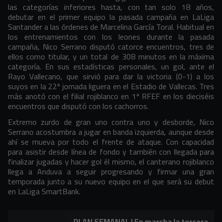
las categorías inferiores hasta, con tan solo 18 años,
debutar en el primer equipo la pasada campaña en LaLiga
Santander a las órdenes de Marcelina García Toral. Habitual en
los entrenamientos con los leones durante la pasada
campaña, Nico Serrano disputó catorce encuentros, tres de
ellos como titular, y un total de 308 minutos en la máxima
categoría. En sus estadísticas personales, un gol, ante el
Rayo Vallecano, que sirvió para dar la victoria (0-1) a los
suyos en la 22ª jornada liguera en el Estadio de Vallecas. Tres
más anotó con el filial rojiblanco en 1ª RFEF en los dieciséis
encuentros que disputó con los cachorros.
Extremo zurdo de gran uno contra uno y desborde, Nico
Serrano acostumbra a jugar en banda izquierda, aunque desde
ahí se mueva por todo el frente de ataque. Con capacidad
para asistir desde línea de fondo y también con llegada para
finalizar jugadas y hacer gol él mismo, el canterano rojiblanco
llega a Anduva a seguir progresando y firmar una gran
temporada junto a su nuevo equipo en el que será su debut
en LaLiga SmartBank.
PLAN SEMANAL | En marcha la tercera