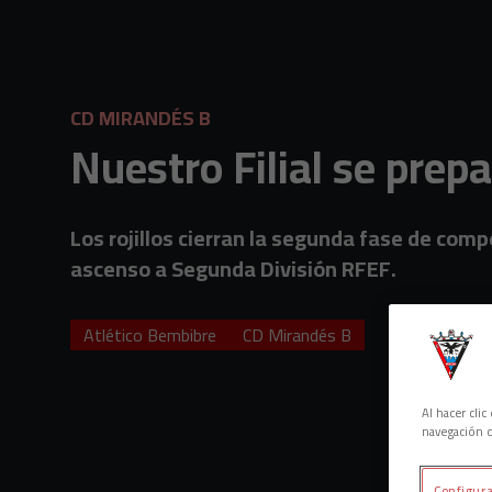
Skip to main content
CD MIRANDÉS B
Nuestro Filial se prep
Los rojillos cierran la segunda fase de comp
ascenso a Segunda División RFEF.
Atlético Bembibre
CD Mirandés B
Al hacer cli
navegación d
Configura