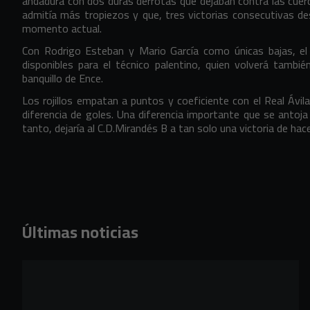
andadura con dos duras derrotas que dejaban contra las cuerd
admitía más tropiezos y que, tres victorias consecutivas de
momento actual.
Con Rodrigo Esteban y Mario García como únicas bajas, el
disponibles para el técnico palentino, quien volverá tambi
banquillo de Ence.
Los rojillos empatan a puntos y coeficiente con el Real Ávila
diferencia de goles. Una diferencia importante que se antoja d
tanto, dejaría al C.D.Mirandés B a tan solo una victoria de hace
Últimas noticias