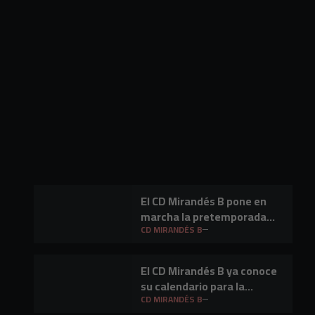
El CD Mirandés B pone en
marcha la pretemporada
2026/27
CD MIRANDÉS B
El CD Mirandés B ya conoce
su calendario para la
temporada 26/27
CD MIRANDÉS B