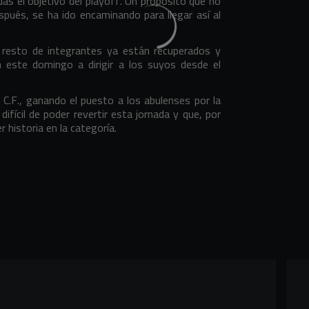
as el objetivo del playoff. Un propósito que no
spués, se ha ido encaminando para llegar así al
 resto de integrantes ya están recuperados y
én este domingo a dirigir a los suyos desde el
 C.F., ganando el puesto a los abulenses por la
ifícil de poder revertir esta jornada y que, por
r historia en la categoría.