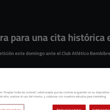
ara para una cita histórica
etición este domingo ante el Club Atlético Bembibre 
c en “Aceptar todas las cookies”, usted acepta que las cookies se guarden en su dispositivo
el sitio, analizar el uso del mismo, y colaborar con nuestros estudios para marketing.
ción de cookies
Rechazarlas todas
Aceptar todas