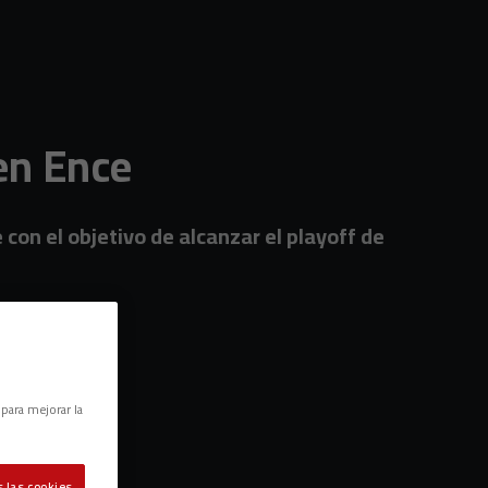
 en Ence
con el objetivo de alcanzar el playoff de
 para mejorar la
 las cookies