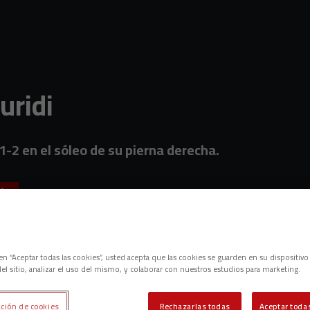
uridi
 1-2 en el sóleo de su pierna derecha.
és
c en “Aceptar todas las cookies”, usted acepta que las cookies se guarden en su dispositivo
el sitio, analizar el uso del mismo, y colaborar con nuestros estudios para marketing.
ción de cookies
Rechazarlas todas
Aceptar todas