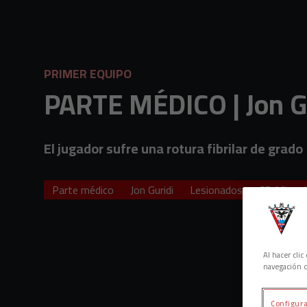
Skip to main content
PRIMER EQUIPO
PARTE MÉDICO | Jon G
El jugador sufre una rotura fibrilar de grado
Parte médico
Jon Guridi
Lesionados
CD Mirand
Al hacer cli
navegación d
Configura