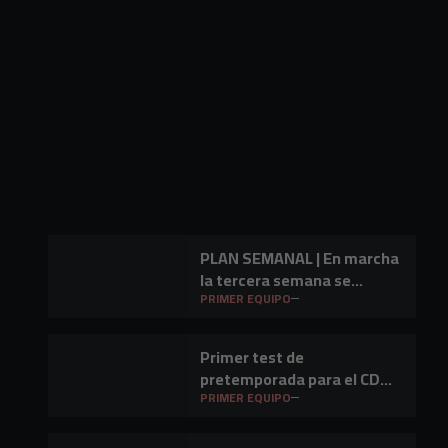
PLAN SEMANAL | En marcha
la tercera semana se
preparación
PRIMER EQUIPO
Primer test de
pretemporada para el CD
Mirandés en Lasesarre
PRIMER EQUIPO