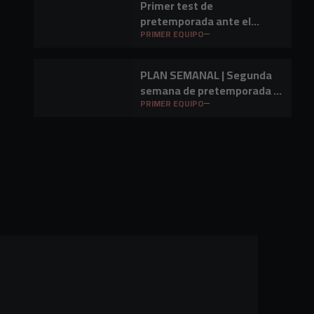
Primer test de
pretemporada ante el
Barakaldo CF
PRIMER EQUIPO
PLAN SEMANAL | Segunda
semana de pretemporada y
primer amistoso a la vista
PRIMER EQUIPO