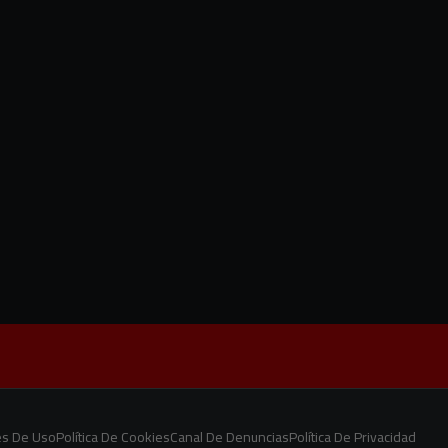
es De Uso
Política De Cookies
Canal De Denuncias
Política De Privacidad