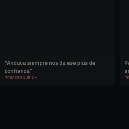
“Anduva siempre nos da ese plus de
P
confianza”
e
PRIMER EQUIPO
PR