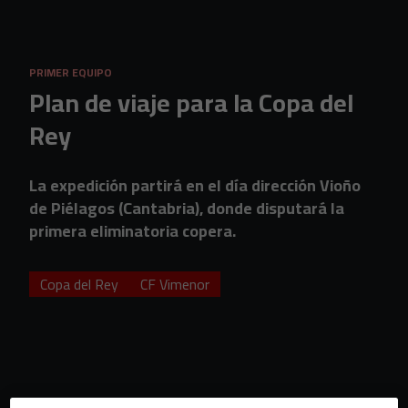
Skip to main content
PRIMER EQUIPO
Plan de viaje para la Copa del
Rey
La expedición partirá en el día dirección Vioño
de Piélagos (Cantabria), donde disputará la
primera eliminatoria copera.
Copa del Rey
CF Vimenor