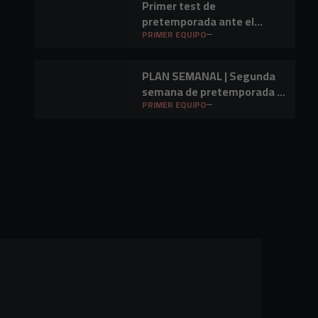
Primer test de
pretemporada ante el
Barakaldo CF
PRIMER EQUIPO
PLAN SEMANAL | Segunda
semana de pretemporada y
primer amistoso a la vista
PRIMER EQUIPO