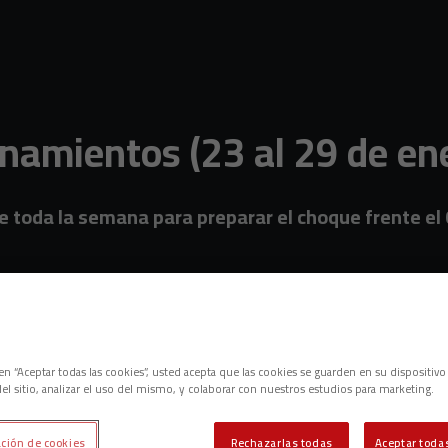
namientos (23 al 29 de en
te toda la semana para preparar el choque frente el 
c en “Aceptar todas las cookies”, usted acepta que las cookies se guarden en su dispositivo
el sitio, analizar el uso del mismo, y colaborar con nuestros estudios para marketing.
ción de cookies
Rechazarlas todas
Aceptar todas