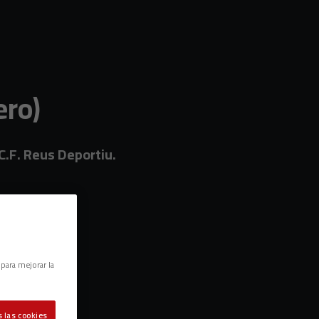
ero)
C.F. Reus Deportiu.
 para mejorar la
 las cookies