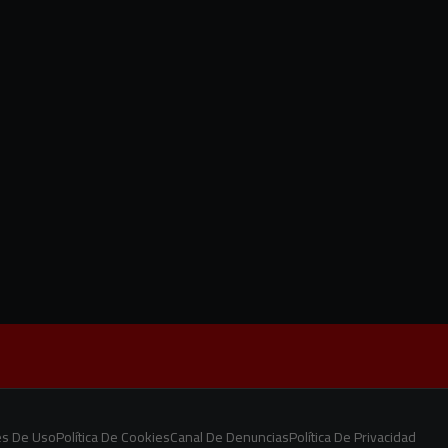
es De Uso
Política De Cookies
Canal De Denuncias
Política De Privacidad