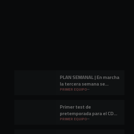
PLAN SEMANAL | En marcha
la tercera semana se
preparación
PRIMER EQUIPO
Primer test de
pretemporada para el CD
Mirandés en Lasesarre
PRIMER EQUIPO