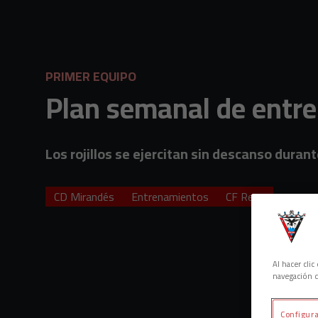
Skip to main content
PRIMER EQUIPO
Plan semanal de entre
Los rojillos se ejercitan sin descanso duran
CD Mirandés
Entrenamientos
CF Reus
Al hacer cli
navegación d
Configura