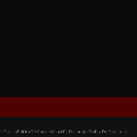
es De Uso
Política De Cookies
Canal De Denuncias
Política De Privacidad