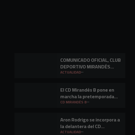
COMUNICADO OFICIAL, CLUB
DEPORTIVO MIRANDÉS
S.A.D.
ACTUALIDAD
El CD Mirandés B pone en
marcha la pretemporada
2026/27
CD MIRANDÉS B
Aron Rodrigo se incorpora a
la delantera del CD
Mirandés
ACTUALIDAD