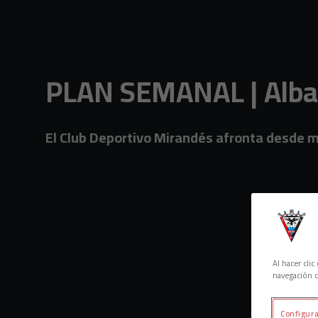
Skip to main content
PLAN SEMANAL | Albac
El Club Deportivo Mirandés afronta desde
Al hacer cli
navegación d
Configura