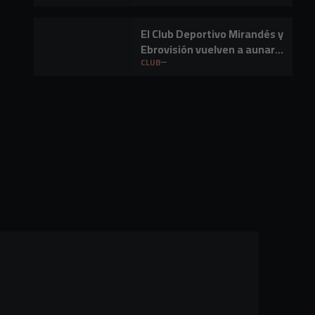
El Club Deportivo Mirandés y
Ebrovisión vuelven a aunar
fútbol y música en Miranda
CLUB
de Ebro