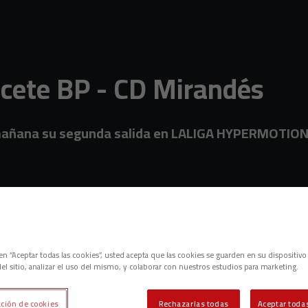
ete BP - CD Mirandés
 mañana su segunda salida en LALIGA HYPERMOTION 
c en “Aceptar todas las cookies”, usted acepta que las cookies se guarden en su dispositivo
el sitio, analizar el uso del mismo, y colaborar con nuestros estudios para marketing.
ción de cookies
Rechazarlas todas
Aceptar todas