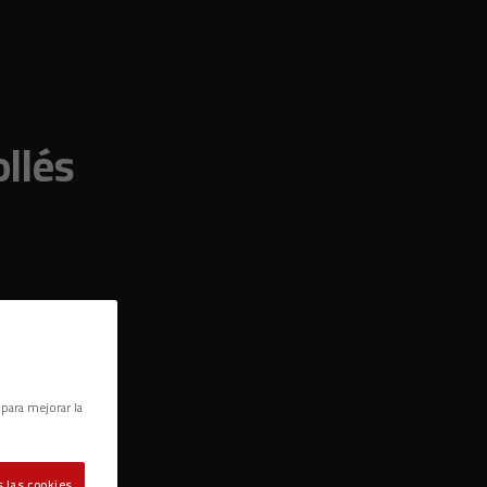
llés
 para mejorar la
 las cookies