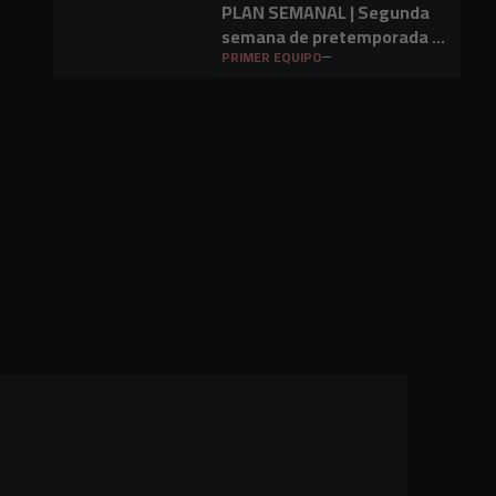
PLAN SEMANAL | Segunda
semana de pretemporada y
primer amistoso a la vista
PRIMER EQUIPO