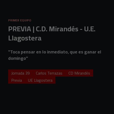
Skip to main content
PRIMER EQUIPO
PREVIA | C.D. Mirandés - U.E.
Llagostera
"Toca pensar en lo inmediato, que es ganar el
domingo"
Jornada 39
Carlos Terrazas
CD Mirandés
Previa
UE Llagostera