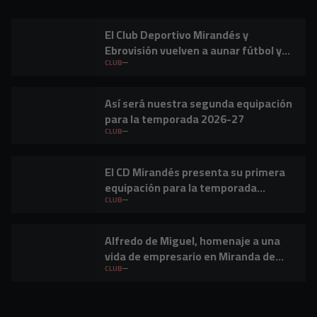
El Club Deportivo Mirandés y
Ebrovisión vuelven a aunar fútbol y
música en Miranda de Ebro
CLUB
Así será nuestra segunda equipación
para la temporada 2026-27
CLUB
El CD Mirandés presenta su primera
equipación para la temporada
2026/27
CLUB
Alfredo de Miguel, homenaje a una
vida de empresario en Miranda de
Ebro
CLUB