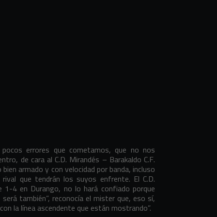
s pocos errores que cometamos, que no nos
entro, de cara al C.D. Mirandés – Barakaldo C.F.
o bien armado y con velocidad por banda, incluso
 rival que tendrán los suyos enfrente. El C.D.
te 1-4 en Durango, no lo hará confiado porque
será también”, reconocía el mister que, eso sí,
r con la línea ascendente que están mostrando”.