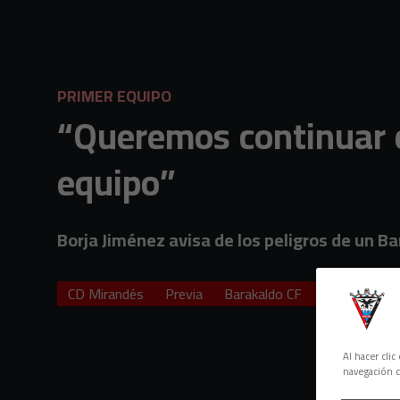
Skip to main content
PRIMER EQUIPO
“Queremos continuar c
equipo”
Borja Jiménez avisa de los peligros de un Ba
CD Mirandés
Previa
Barakaldo CF
Borja Jiméne
Al hacer cli
navegación d