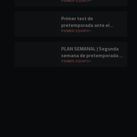
Mirandés en Lasesarre
PRIMER EQUIPO
Primer test de
pretemporada ante el
Barakaldo CF
PRIMER EQUIPO
PLAN SEMANAL | Segunda
semana de pretemporada y
primer amistoso a la vista
PRIMER EQUIPO