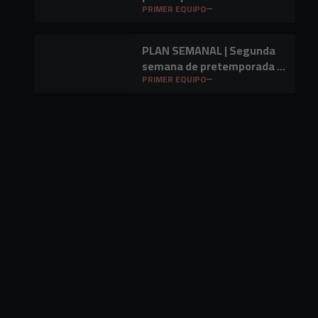
Barakaldo CF
PRIMER EQUIPO
PLAN SEMANAL | Segunda
semana de pretemporada y
primer amistoso a la vista
PRIMER EQUIPO