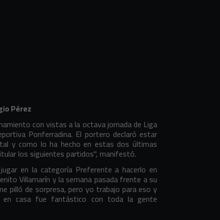
gio Pérez
namiento con vistas a la octava jornada de Liga
portiva Ponferradina. El portero declaró estar
a tal y como lo ha hecho en estas dos últimas
itular los siguientes partidos", manifestó.
ugar en la categoría Preferente a hacerlo en
enito Villamarín y la semana pasada frente a su
 me pilló de sorpresa, pero yo trabajo para eso y
s en casa fue fantástico con toda la gente