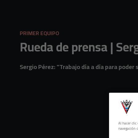
Skip to main content
PRIMER EQUIPO
Rueda de prensa | Ser
Sergio Pérez: "Trabajo día a día para poder s
Al hacer cli
navegación d