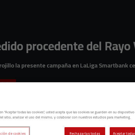
edido procedente del Rayo
rojillo la presente campaña en LaLiga Smartbank ce
ichajes
c en “Aceptar todas las cookies”, usted acepta que las cookies se guarden en su dispositivo
el sitio, analizar el uso del mismo, y colaborar con nuestros estudios para marketing.
ción de cookies
Rechazarlas todas
Aceptar todas