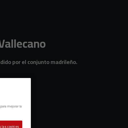
 Vallecano
dido por el conjunto madrileño.
 para mejorar la
 las cookies