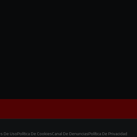
es De Uso
Política De Cookies
Canal De Denuncias
Política De Privacidad