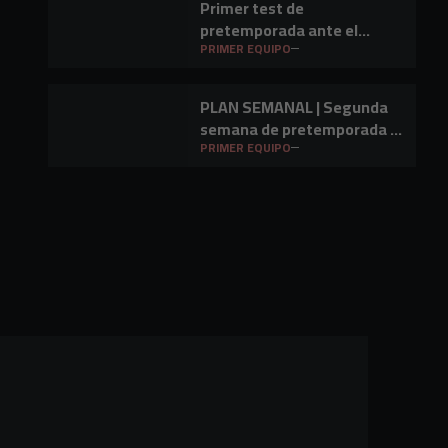
Primer test de
pretemporada ante el
Barakaldo CF
PRIMER EQUIPO
PLAN SEMANAL | Segunda
semana de pretemporada y
primer amistoso a la vista
PRIMER EQUIPO