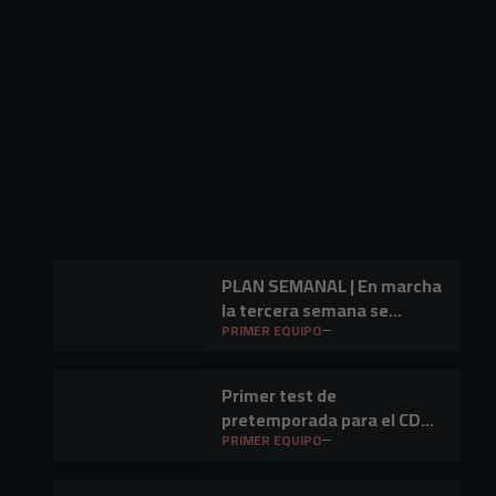
PLAN SEMANAL | En marcha
la tercera semana se
preparación
PRIMER EQUIPO
Primer test de
pretemporada para el CD
Mirandés en Lasesarre
PRIMER EQUIPO