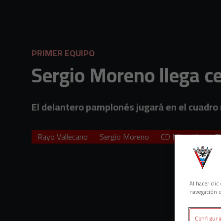
Skip to main content
PRIMER EQUIPO
Sergio Moreno llega c
El delantero pamplonés jugará en el cuadro 
Rayo Vallecano
Sergio Moreno
CD Mirandés
F
Al hacer cli
navegación d
Configura