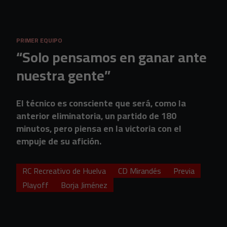
Skip to main content
PRIMER EQUIPO
“Solo pensamos en ganar ante
nuestra gente”
El técnico es consciente que será, como la
anterior eliminatoria, un partido de 180
minutos, pero piensa en la victoria con el
empuje de su afición.
RC Recreativo de Huelva
CD Mirandés
Previa
Playoff
Borja Jiménez