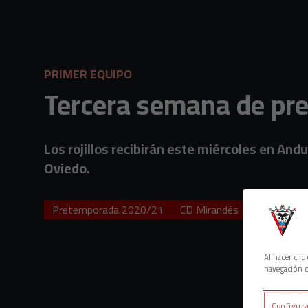
Skip to main content
PRIMER EQUIPO
Tercera semana de pr
Los rojillos recibirán este miércoles en And
Oviedo.
Pretemporada 2020/21
CD Mirandés
Entrenami
Al hacer cli
navegación d
Configura