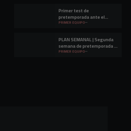
Primer test de
pretemporada ante el
Barakaldo CF
PRIMER EQUIPO
PLAN SEMANAL | Segunda
semana de pretemporada y
primer amistoso a la vista
PRIMER EQUIPO