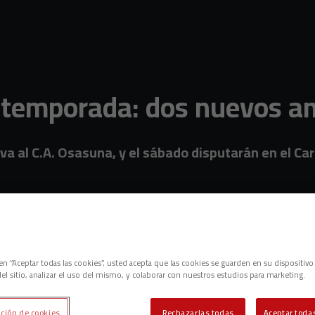
etemporada: dos nuevos a
uva al C.A. Osasuna, y el sábado disputarán en el Ca
entos
c en “Aceptar todas las cookies”, usted acepta que las cookies se guarden en su dispositivo
el sitio, analizar el uso del mismo, y colaborar con nuestros estudios para marketing.
ción de cookies
Rechazarlas todas
Aceptar todas