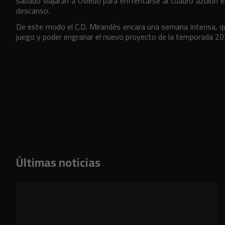
sábado viajarán a Oviedo para enfrentarse al cuadro azulón en
descanso.
De este modo el C.D. Mirandés encara una semana intensa, 
juego y poder engranar el nuevo proyecto de la temporada 2
Últimas noticias