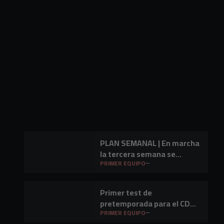
PLAN SEMANAL | En marcha
la tercera semana se
preparación
PRIMER EQUIPO
Primer test de
pretemporada para el CD
Mirandés en Lasesarre
PRIMER EQUIPO