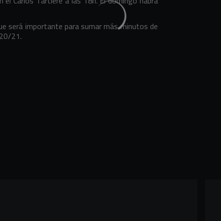
 el Carlos Tartiere a las 18h. El domingo habrá
que será importante para sumar más minutos de
020/21.