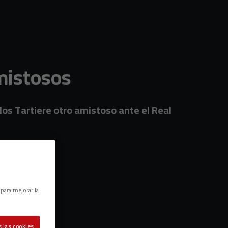
mistosos
rlos Tartiere otro amistoso ante el Real
 para mejorar la
 las cookies