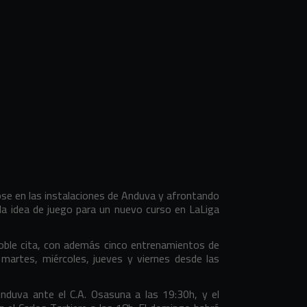
ose en las instalaciones de Anduva y afrontando
 la idea de juego para un nuevo curso en LaLiga
 doble cita, con además cinco entrenamientos de
 martes, miércoles, jueves y viernes desde las
nduva ante el C.A. Osasuna a las 19:30h, y el