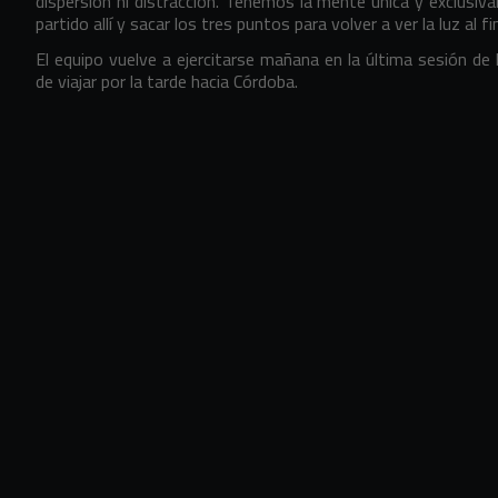
dispersión ni distracción. Tenemos la mente única y exclusi
partido allí y sacar los tres puntos para volver a ver la luz al fin
El equipo vuelve a ejercitarse mañana en la última sesión d
de viajar por la tarde hacia Córdoba.