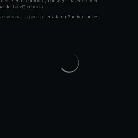
vamente en el Córdoba y conseguir hacer un buen
al del túnel”, concluía.
e la semana –a puerta cerrada en Anduva- antes