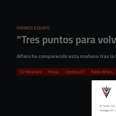
Skip to main content
PRIMER EQUIPO
“Tres puntos para volve
Alfaro ha comparecido esta mañana tras la 
CD Mirandés
Previa
Córdoba CF
Pablo Alfaro
Al hacer cli
navegación d