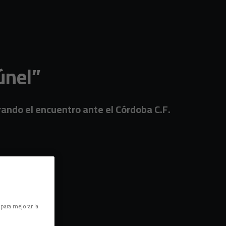
túnel”
ando el encuentro ante el Córdoba C.F.
 para mejorar la