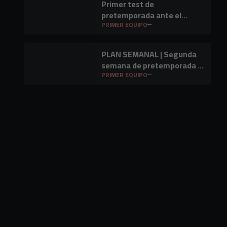
Primer test de
pretemporada ante el
Barakaldo CF
PRIMER EQUIPO
PLAN SEMANAL | Segunda
semana de pretemporada y
primer amistoso a la vista
PRIMER EQUIPO