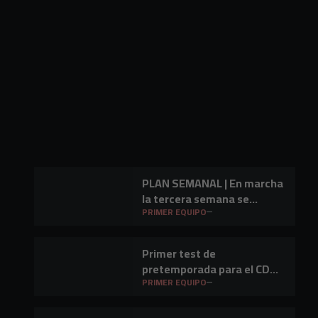
PLAN SEMANAL | En marcha
la tercera semana se
preparación
PRIMER EQUIPO
Primer test de
pretemporada para el CD
Mirandés en Lasesarre
PRIMER EQUIPO