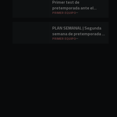
Primer test de
pretemporada ante el
Barakaldo CF
PRIMER EQUIPO
PLAN SEMANAL | Segunda
semana de pretemporada y
primer amistoso a la vista
PRIMER EQUIPO