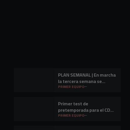
PLAN SEMANAL | En marcha
la tercera semana se
preparación
PRIMER EQUIPO
Primer test de
pretemporada para el CD
Mirandés en Lasesarre
PRIMER EQUIPO