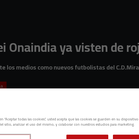
 Onaindia ya visten de ro
te los medios como nuevos futbolistas del C.D.Mi
ia
c en “Aceptar todas las cookies”, usted acepta que las cookies se guarden en su dispositivo
el sitio, analizar el uso del mismo, y colaborar con nuestros estudios para marketing.