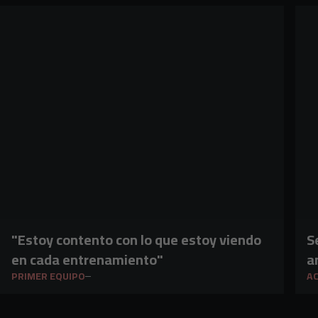
"Estoy contento con lo que estoy viendo
S
en cada entrenamiento"
a
PRIMER EQUIPO
A