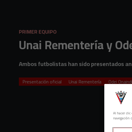
Skip to main content
PRIMER EQUIPO
Unai Rementería y Odei
Ambos futbolistas han sido presentados an
Presentación oficial
Unai Rementería
Odei Onaind
Al hacer cli
navegación d