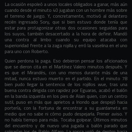
La ocasión espoleó a unos locales obligados a ganar, más aún
cuando desde el minuto 40 jugaban con un hombre más sobre
el terreno de juego. Y, concretamente, motivó al delantero
recién ingresado Sory, que si bien estuvo donde tenía que
estar para protagonizar otras dos ocasiones seguidas para
los suyos, también desacertado a la hora de definir. Mandó
una contra al limbo cuando su equipo atacaba con
superioridad frente a la zaga rojilla y erró la vaselina en el uno
para uno con Roberto.
Quien perdona la paga. Eso debieron pensar los aficionados
que se dieron cita en el Martínez Valero minutos después. Y
es que el Mirandés, con uno menos durante más de una
mitad, nunca estuvo muerto en el partido. En el minuto 78
bien pudo llegar la sentencia de los rojillos wue, tras una
buena contra dirigida con rapidez por Eguaras, acabó el balón
en la banda izquerda en los pies de Alain quien, con un centro
sutil, puso en más que aprietos a Iriondo que despejó hacia
portería, con la fortuna de encontrar a su guardameta en
medio que no sabe ni cómo pudo despejarla. Primer aviso. Y
no había tiempo para más. Tocaba golpear. Últimos minutos
del encuentro y de nuevo una jugada a balón parado que
colgarían los de Pablo Alfaro. La rosca voló de dentro hacia