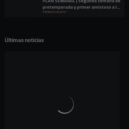
PLAN SEMANAL | Segunda semana de
pretemporada y primer amistoso a la
vista
PRIMER EQUIPO
Últimas noticias