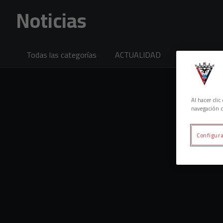
Skip to main content
Noticias
Todas las categorías
ACTUALIDAD
PRIMER EQU
Al hacer cli
navegación d
Configura