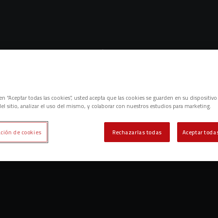
IPO
CLUB
CD MIRANDÉS B
LALIGA GENUINE MOEVE
c en “Aceptar todas las cookies”, usted acepta que las cookies se guarden en su dispositivo
el sitio, analizar el uso del mismo, y colaborar con nuestros estudios para marketing.
ción de cookies
Rechazarlas todas
Aceptar todas