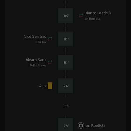
Blanco Leschuk
85
’
Jon Bautista
Nico Serrano
81
’
Oriol Rey
Álvaro Sanz
81
’
Beñat Prados
Alex
76
’
-
1
3
Jon Bautista
74
’