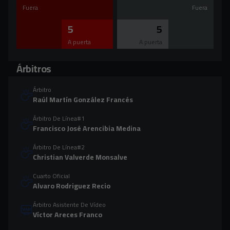
Fuera
Fuera
5
5
A puerta
A puerta
Árbitros
Árbitro
Raúl Martín González Francés
Árbitro De Línea#1
Francisco José Arencibia Medina
Árbitro De Línea#2
Christian Valverde Monsalve
Cuarto Oficial
Alvaro Rodriguez Recio
Árbitro Asistente De Vídeo
Víctor Areces Franco