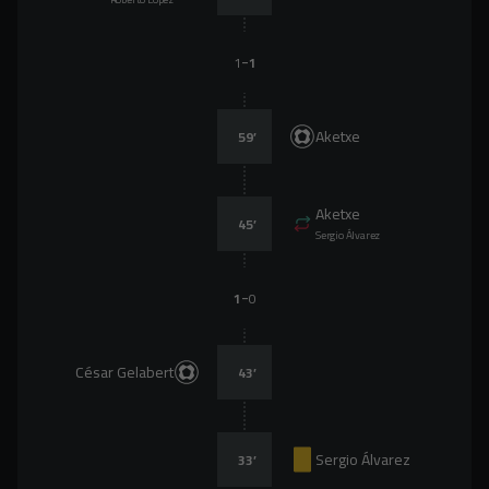
-
1
1
Aketxe
59
’
Aketxe
45
’
Sergio Álvarez
-
1
0
César Gelabert
43
’
Sergio Álvarez
33
’