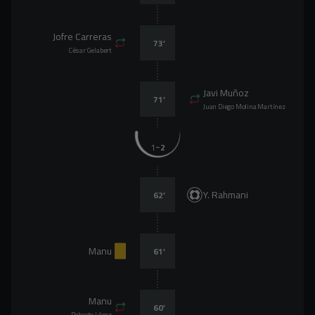
Jofre Carreras
73
’
César Gelabert
Javi Muñoz
71
’
Juan Diego Molina Martínez
-
1
2
Y. Rahmani
62
’
Manu
61
’
Manu
60
’
Roberto López