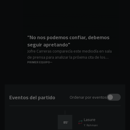
“No nos podemos confiar, debemos
seguir apretando"
Jofre Carreras comparecía este mediodía en sala
de prensa para analizar la próxima cita de los
jabatos ante el líder, la S.D. Eibar.
PRIMER EQUIPO
Eventos del partido
Ordenar por eventos
Lasure
85
’
Y. Rahmani