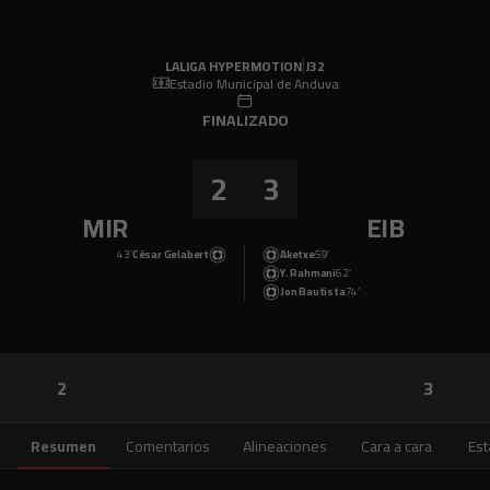
Skip to main content
LALIGA HYPERMOTION
|
J32
|
SD Eibar
-
CD Mirandés
|
LALIGA HYPERMOTION
J32
Estadio Municipal de Anduva
FINALIZADO
2
3
MIR
EIB
43’
César Gelabert
Aketxe
59’
Y. Rahmani
62’
Jon Bautista
74’
2
3
Resumen
Comentarios
Alineaciones
Cara a cara
Est