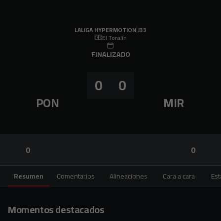
Skip to main content
LALIGA HYPERMOTION
|
J33
|
CD Mirandés
-
SD Ponferradina
|
LALIGA HYPERMOTION
J33
El Toralín
FINALIZADO
0
0
PON
MIR
0
0
Resumen
Comentarios
Alineaciones
Cara a cara
Est
Momentos destacados