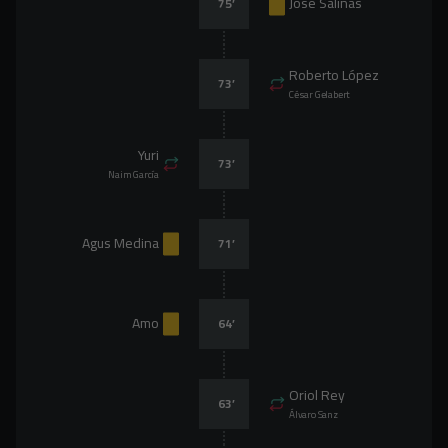
José Salinas
75
’
Roberto López
73
’
César Gelabert
Yuri
73
’
Naim García
Agus Medina
71
’
Amo
64
’
Oriol Rey
63
’
Álvaro Sanz