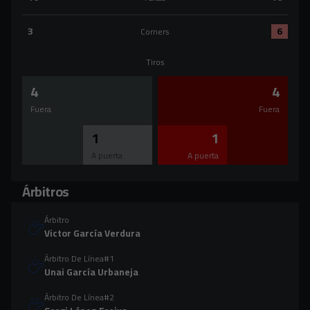
Faltas:SD Ponferradina 16 versus CD Mirandés 16
3
6
Corners
Corners:SD Ponferradina 3 versus CD Mirandés 6
Tiros
4
4
Fuera
Fuera
1
1
A puerta
A puerta
Árbitros
Árbitro
Victor García Verdura
Árbitro De Línea#1
Unai García Urbaneja
Árbitro De Línea#2