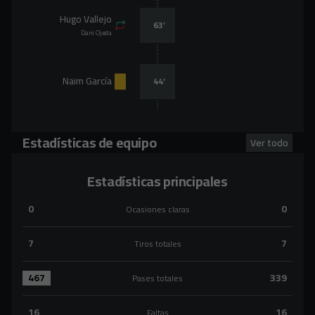
Hugo Vallejo
63
’
Dani Ojeda
Naim García
44
’
Estadísticas de equipo
Ver todo
Estadísticas principales
0
0
Ocasiones claras
Ocasiones claras:SD Ponferradina 0 versus CD Mirandés 0
7
7
Tiros totales
Tiros totales:SD Ponferradina 7 versus CD Mirandés 7
467
339
Pases totales
Pases totales:SD Ponferradina 467 versus CD Mirandés 339
16
16
Faltas