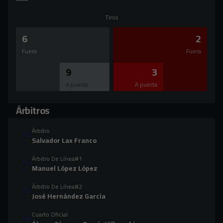
Tiros
6
2
Fuera
Fuera
9
3
A puerta
A puerta
Árbitros
Árbitro
Salvador Lax Franco
Árbitro De Línea#1
Manuel López López
Árbitro De Línea#2
José Hernández García
Cuarto Oficial