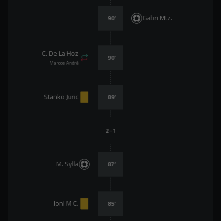
Gabri Mtz.
90
’
C. De La Hoz
90
’
Marcos André
Stanko Juric
89
’
-
2
1
M. Sylla
87
’
Joni M C.
85
’