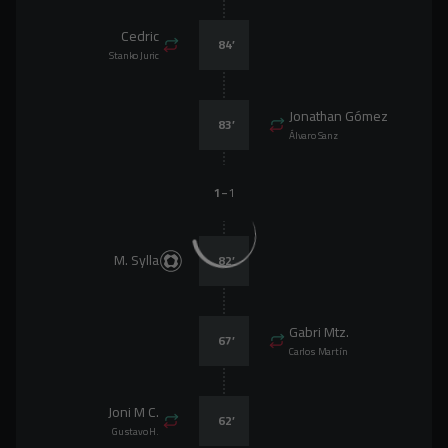
Cedric
84
’
Stanko Juric
Jonathan Gómez
83
’
Álvaro Sanz
-
1
1
M. Sylla
82
’
Gabri Mtz.
67
’
Carlos Martín
Joni M C.
62
’
Gustavo H.