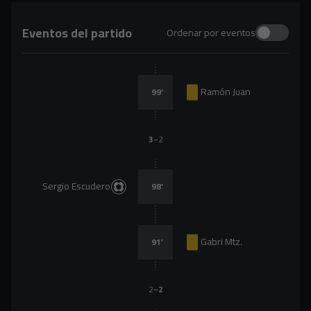
Eventos del partido
Ordenar por eventos
Ramón Juan
99
’
-
3
2
Sergio Escudero
98
’
Gabri Mtz.
91
’
-
2
2