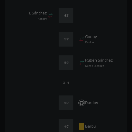
I. Sánchez
62
’
Kenedy
Godoy
59
’
Durdov
Rubén Sánchez
59
’
Rubén Sánchez
-
0
1
Durdov
50
’
Barbu
40
’