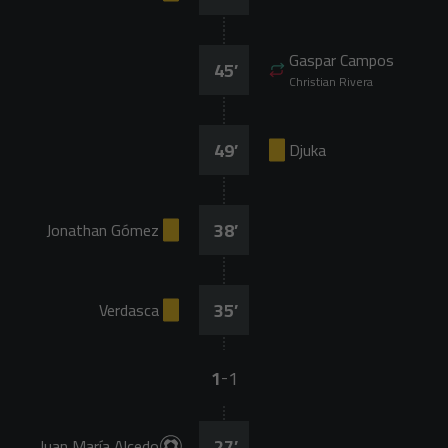
Gaspar Campos
45
’
Christian Rivera
49
’
Djuka
38
’
Jonathan Gómez
35
’
Verdasca
1
1
-
27
’
Juan María Alcedo