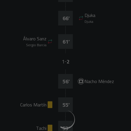
Djuka
66
’
Djuka
Álvaro Sanz
61
’
Sergio Barcia
1
2
-
56
’
Nacho Méndez
55
’
Carlos Martín
53
’
Tachi