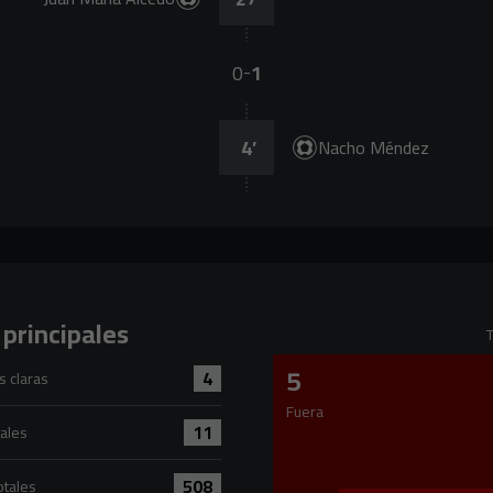
0
1
-
4
’
Nacho Méndez
 principales
T
5
4
 claras
versus Real Sporting 4
Fuera
11
tales
sus Real Sporting 11
508
otales