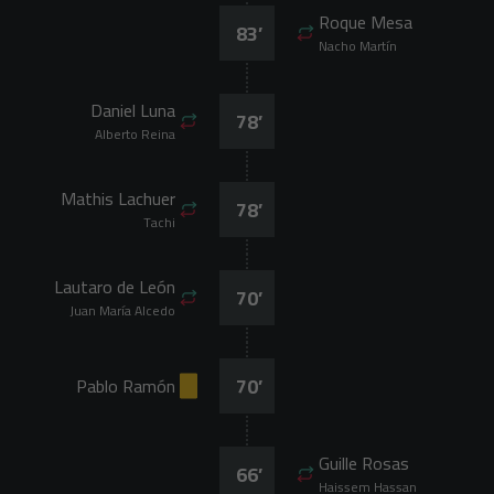
Roque Mesa
83
’
Nacho Martín
Daniel Luna
78
’
Alberto Reina
Mathis Lachuer
78
’
Tachi
Lautaro de León
70
’
Juan María Alcedo
70
’
Pablo Ramón
Guille Rosas
66
’
Haissem Hassan