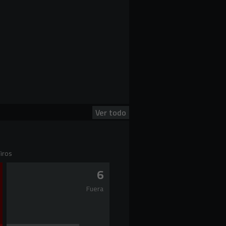
Ver todo
iros
6
Fuera