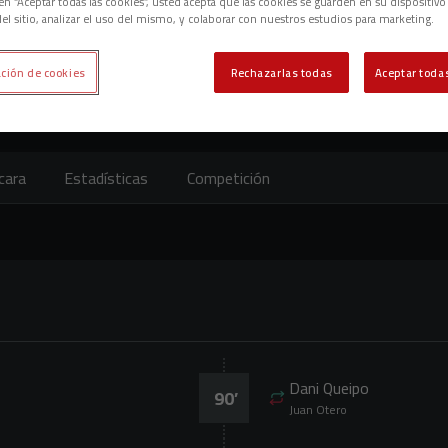
c en “Aceptar todas las cookies”, usted acepta que las cookies se guarden en su dispositivo
el sitio, analizar el uso del mismo, y colaborar con nuestros estudios para marketing.
ción de cookies
Rechazarlas todas
Aceptar todas
cara
Estadísticas
Competición
Dani Queipo
90
’
Juan Otero