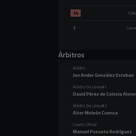
Pases totales:CD Mirandés 340 
14
Falt
Faltas:CD Mirandés 14 versus R
1
Corn
Corners:CD Mirandés 1 versus R
Árbitros
Árbitro
Jon Ander González Esteban
Árbitro De Línea#1
David Pérez de Colosia Alons
Árbitro De Línea#2
Aitor Moleón Cuenca
Cuarto Oficial
Manuel Pozueta Rodríguez