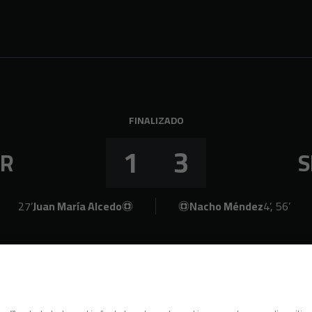
FINALIZADO
1
3
IR
S
27’
Juan María Alcedo
Nacho Méndez
4’, 56’
Espectadores: 4002