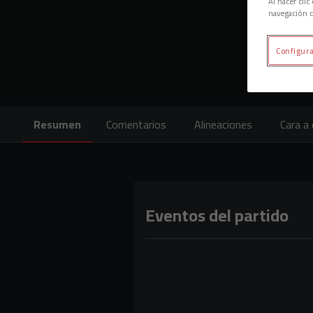
Al hacer cli
navegación d
Configura
Resumen
Comentarios
Alineaciones
Cara a 
Eventos del partido