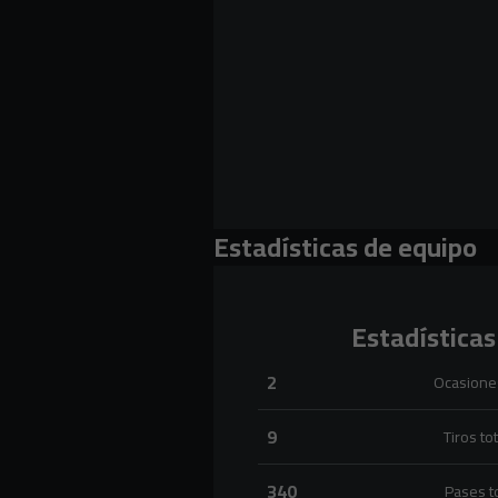
Estadísticas de equipo
Estadísticas
2
Ocasiones
Ocasiones claras:CD Mirandés 2 
9
Tiros to
Tiros totales:CD Mirandés 9 ver
340
Pases t