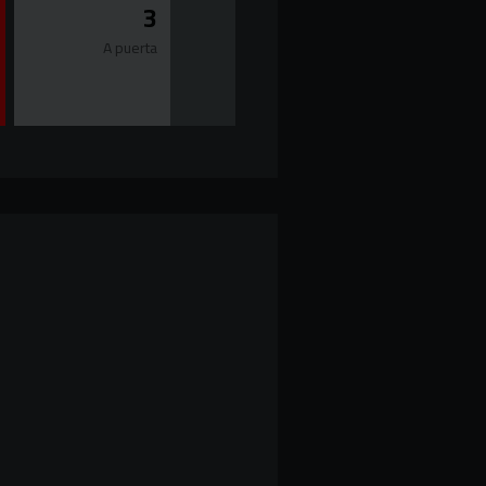
3
A puerta