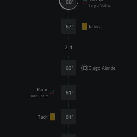
68
’
Sergio Molina
67
’
Jandro
2
1
-
65
’
Diego Alende
Barbu
61
’
Ilyas Chaira
61
’
Tachi