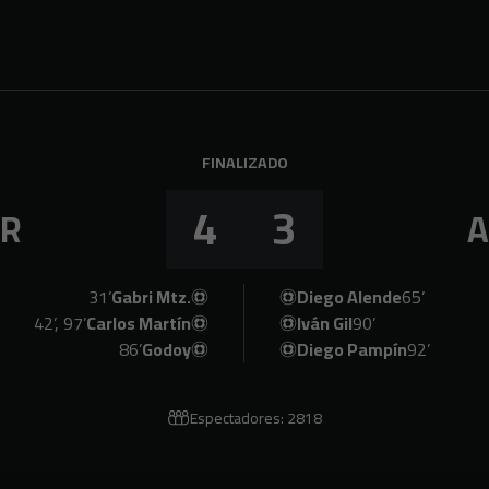
FINALIZADO
4
3
IR
31’
Gabri Mtz.
Diego Alende
65’
42’, 97’
Carlos Martín
Iván Gil
90’
86’
Godoy
Diego Pampín
92’
Espectadores: 2818