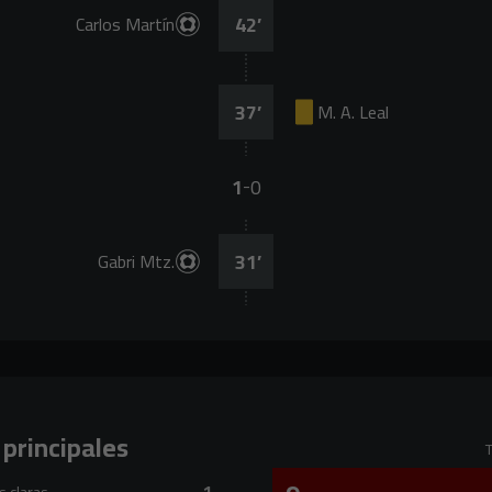
42
’
Carlos Martín
37
’
M. A. Leal
1
0
-
31
’
Gabri Mtz.
 principales
T