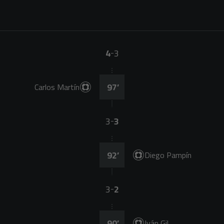
4
3
-
97
’
Carlos Martín
3
3
-
92
’
Diego Pampín
3
2
-
90
’
Iván Gil