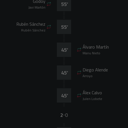
Godoy
55
’
Javi Martón
Rubén Sánchez
55
’
Rubén Sánchez
Álvaro Martín
45
’
Manu Nieto
Diego Alende
45
’
Arroyo
Álex Calvo
45
’
Julen Lobete
2
0
-