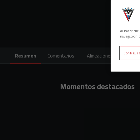
Al hacer cli
navegación d
Configura
Resumen
Comentarios
Alineaciones
Cara a 
Momentos destacados