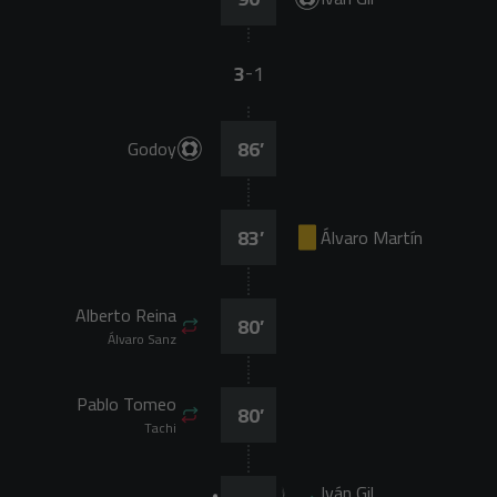
3
1
-
86
’
Godoy
83
’
Álvaro Martín
Alberto Reina
80
’
Álvaro Sanz
Pablo Tomeo
80
’
Tachi
Iván Gil