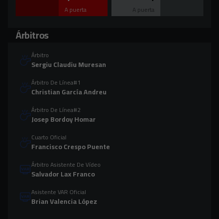
A puerta
A puerta
Árbitros
Árbitro
Sergiu Claudiu Muresan
Árbitro De Línea#1
Christian García Andreu
Árbitro De Línea#2
Josep Bordoy Homar
Cuarto Oficial
Francisco Crespo Puente
Árbitro Asistente De Vídeo
Salvador Lax Franco
Asistente VAR Oficial
Brian Valencia López