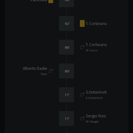
T. Corbeanu
92
’
T. Corbeanu
86
’
M. Uzuni
Alberto Dadie
80
’
Tachi
G.tsitaishvili
77
’
G.tsitaishvili
Sergio Ruiz
77
’
M. Hongla