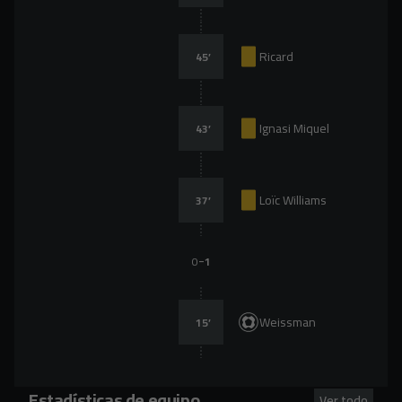
Ricard
45
’
Ignasi Miquel
43
’
Loïc Williams
37
’
-
0
1
Weissman
15
’
Estadísticas de equipo
Ver todo