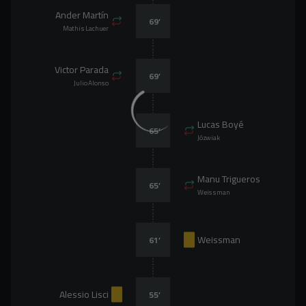
Ander Martín
69
’
Mathis Lachuer
Victor Parada
69
’
Julio Alonso
Lucas Boyé
65
’
Józwiak
Manu Trigueros
65
’
Weissman
Weissman
61
’
Alessio Lisci
55
’