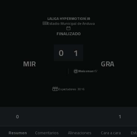
Skip to main content
LALIGA HYPERMOTION
|
J8
|
Granada CF
-
CD Mirandés
|
LALIGA HYPERMOTION
J8
Estadio Municipal de Anduva
FINALIZADO
0
1
MIR
GRA
Weissman
15’
Espectadores: 3016
0
1
Resumen
Comentarios
Alineaciones
Cara a cara
Est