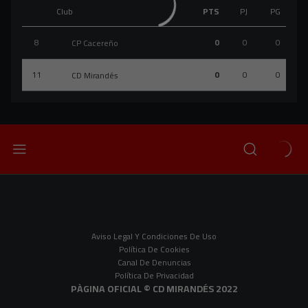
Club
PTS
PJ
PG
8
0
0
0
CP Cacereño
11
0
0
0
CD Mirandés
Aviso Legal Y Condiciones De Uso
Política De Cookies
Canal De Denuncias
Política De Privacidad
PÀGINA OFICIAL © CD MIRANDÉS 2022