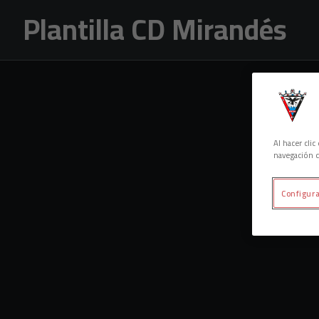
Skip to main content
Plantilla CD Mirandés
Al hacer cli
navegación d
Configura