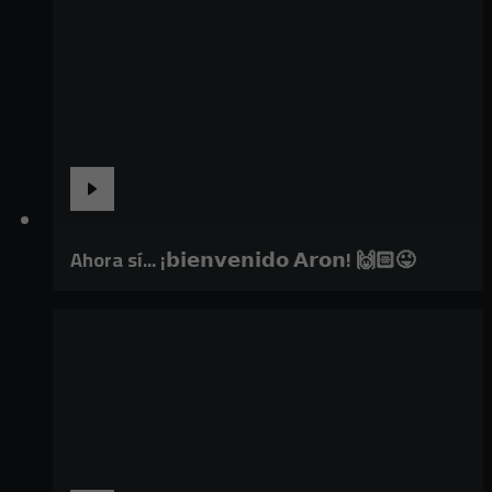
Ahora sí... ¡𝗯𝗶𝗲𝗻𝘃𝗲𝗻𝗶𝗱𝗼 𝗔𝗿𝗼𝗻! 🙌🏻😜