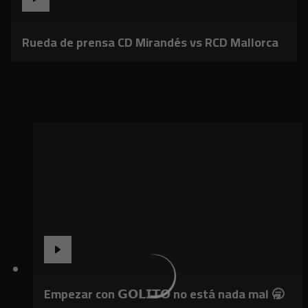
Rueda de prensa CD Mirandés vs RCD Mallorca
Empezar con 𝗚𝗢𝗟𝗜𝗧𝗢 no está nada mal 🥱