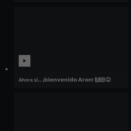
Ahora sí... ¡𝗯𝗶𝗲𝗻𝘃𝗲𝗻𝗶𝗱𝗼 𝗔𝗿𝗼𝗻! 🙌🏻😜